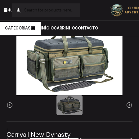
Home
Carpfishing
Arrumação
Mochilas
Carryall New Dynasty
CATEGORIAS
INÍCIO
CARRINHO
CONTACTO
|
Carryall New Dynasty