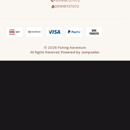
+351918727072
351918727072
2026 Fishing Adventure.
All Rights Reserved.
Powered by Jumpseller
.