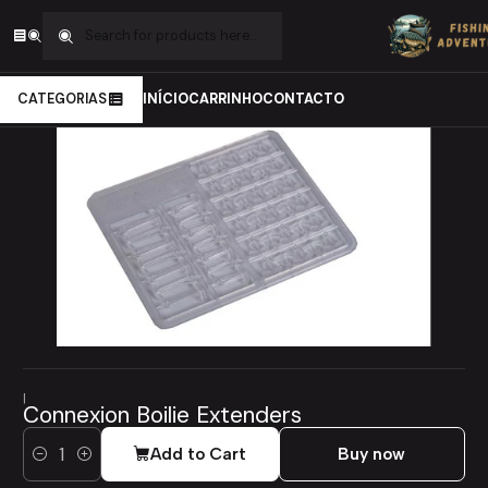
Home
Carpfishing
Material de Montagens
Apresentação
Connexion Boilie Extenders
CATEGORIAS
INÍCIO
CARRINHO
CONTACTO
|
Connexion Boilie Extenders
Add to Cart
Buy now
Quantity