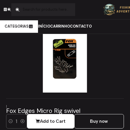
Home
Carpfishing
Material de Montagens
Destorcedores e argolas
Fox Edges Micro Rig swivel
CATEGORIAS
INÍCIO
CARRINHO
CONTACTO
|
Fox Edges Micro Rig swivel
Add to Cart
Buy now
Quantity