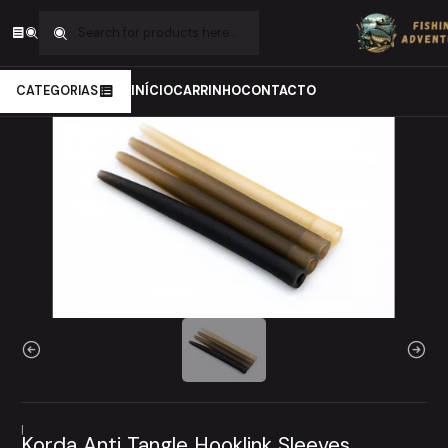
Home
Carpfishing
Material de Montagens
Silicones
Korda Anti Tangle Hooklink Sleeves
CATEGORIAS
INÍCIO
CARRINHO
CONTACTO
|
Korda Anti Tangle Hooklink Sleeves