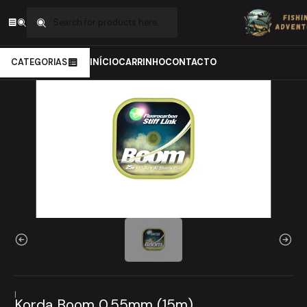
Home
Carpfishing
Material de Montagens
Linhas de montagens
Korda Boom 0.55mm (15m)
CATEGORIAS
INÍCIO
CARRINHO
CONTACTO
|
Korda Boom 0.55mm (15m)