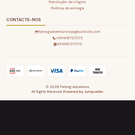
Resolução de Litigios
Politica de entrega
CONTACTE-NOS
fishingadventure.loja@outlook.com
+351918727072
351918727072
2026 Fishing Adventure.
All Rights Reserved.
Powered by Jumpseller
.