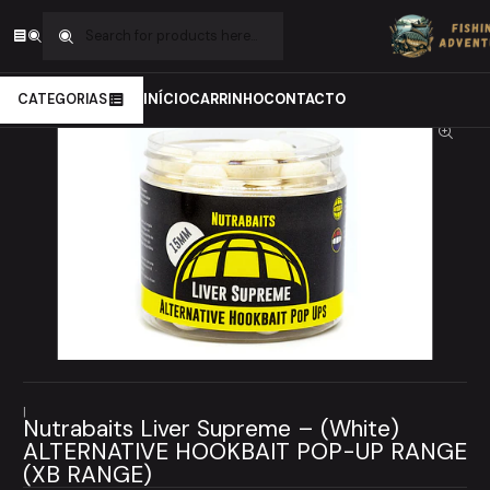
Home
Carpfishing
Iscos
Pop ups
Nutrabaits Liver Supreme – (White) ALTERNATIVE HOOKBAIT POP-UP
RANGE (XB RANGE)
CATEGORIAS
INÍCIO
CARRINHO
CONTACTO
|
Nutrabaits Liver Supreme – (White)
ALTERNATIVE HOOKBAIT POP-UP RANGE
(XB RANGE)