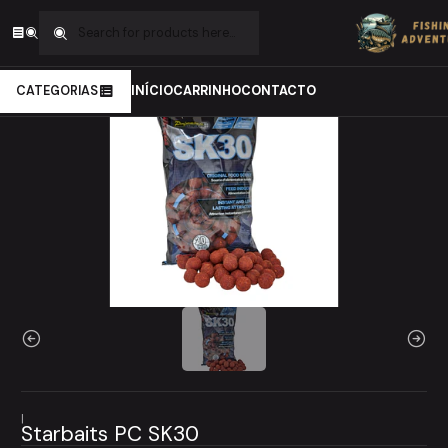
Home
Carpfishing
Iscos
Boiles
Starbaits PC SK30
CATEGORIAS
INÍCIO
CARRINHO
CONTACTO
|
Starbaits PC SK30