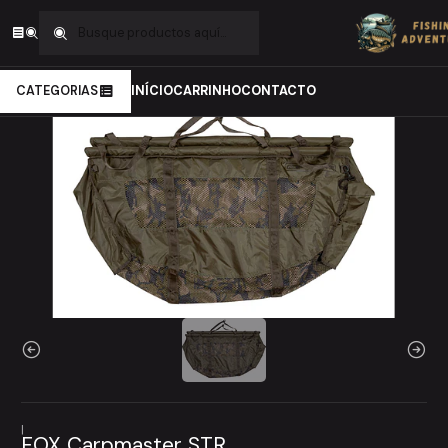
Inicio
Carpfishing
Cuidados da Carpa
Recepção da carpa
FOX Carpmaster STR
CATEGORIAS
INÍCIO
CARRINHO
CONTACTO
|
FOX Carpmaster STR