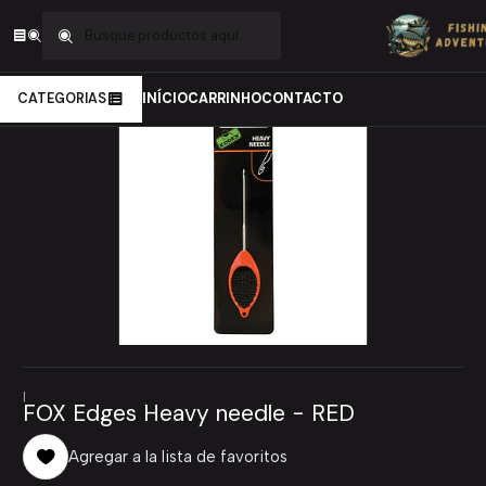
Inicio
Carpfishing
Material de Montagens
Ferramentas
FOX Edges Heavy needle - RED
CATEGORIAS
INÍCIO
CARRINHO
CONTACTO
|
FOX Edges Heavy needle - RED
Agregar a la lista de favoritos