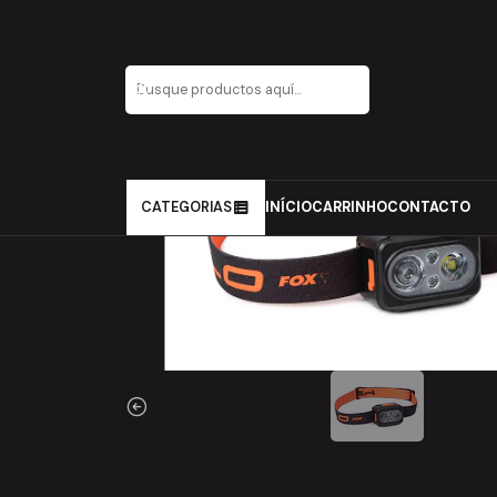
Inicio
Carpfishing
Conforto
Iluminação e acessórios
CATEGORIAS
INÍCIO
CARRINHO
CONTACTO