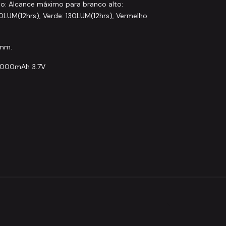
o: Alcance máximo para branco alto:
0LUM(12hrs), Verde: 130LUM(12hrs), Vermelho
1mm.
 2000mAh 3.7V
ZFish
ZFISH BITE