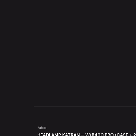
Katran
Agotado
HEADLAMP KATRAN – W/B460 PRO (CASE + 2