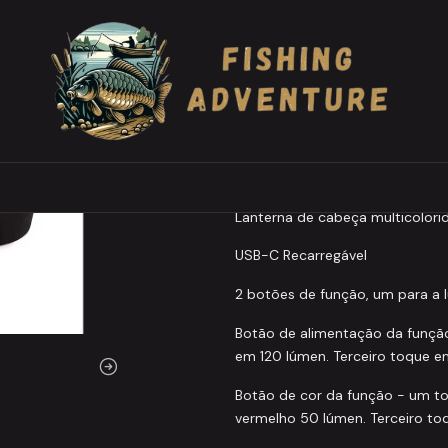
FOX Halo Multi Colour 500C Headtorch
|
FOX Halo Multi 
Agregar a la lista de favo
DESCRIÇÃO
Lanterna de cabeça multicolori
USB-C Recarregável
2 botões de função, um para a l
Botão de alimentação da funçã
em 120 lúmen. Terceiro toque e
Botão de cor da função - um t
vermelho 50 lúmen. Terceiro t