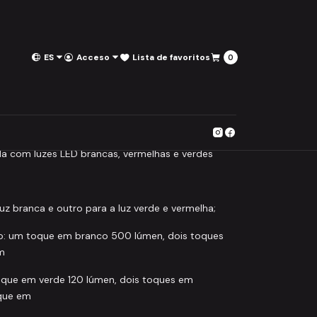
ES
Acceso
Lista de favoritos
0
Colour 500C Headtorch
ritos
da com luzes LED brancas, vermelhas e verdes
uz branca e outro para a luz verde e vermelha;
o: um toque em branco 500 lúmen, dois toques
m
oque em verde 120 lúmen, dois toques em
oque em