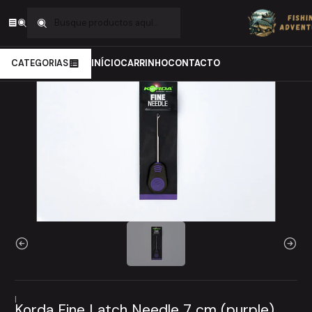
Inicio
Carpfishing
Material de Montagens
Ferramentas
Korda Fine Latch Needle 7 cm (purple)
CATEGORIAS
INÍCIO
CARRINHO
CONTACTO
|
Korda Fine Latch Needle 7 cm (purple)