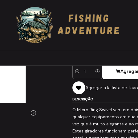
s e argolas
Korda Micro Rig Ring Swivel
|
Korda Micro Rig 
VERSÃO
Medium
Large
Agregar
Cantidad
Agregar a la lista de favo
DESCRIÇÃO
O Micro Ring Swivel vem em dois
qualquer equipamento em que a i
vez que é muito elegante e ao
Estes giradores funcionam per
anzol, e permitem mais movime