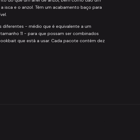
 a isca e o anzol. Têm um acabamento baço para
vel.
s diferentes - médio que é equivalente a um
tamanho 11 - para que possam ser combinados
ookbait que está a usar. Cada pacote contém dez
Korda
KORDA KAM