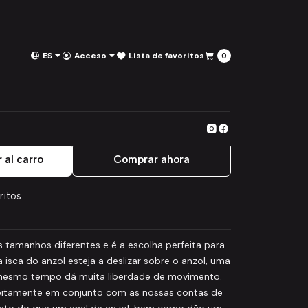
ES
Acceso
Lista de favoritos
0
Ring Swivel
 al carro
Comprar ahora
ritos
 tamanhos diferentes e é a escolha perfeita para
sca do anzol esteja a deslizar sobre o anzol, uma
 mesmo tempo dá muita liberdade de movimento.
feitamente em conjunto com as nossas contas de
nto do que um anel de anzol, bem como dão um