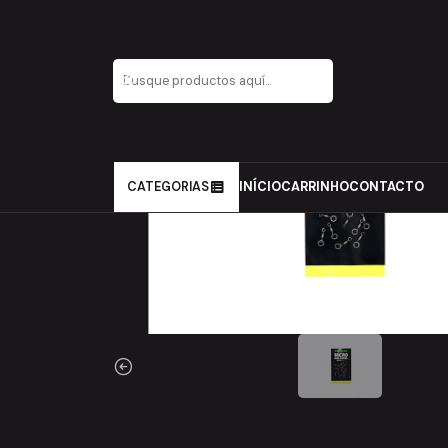
Inicio
Carpfishing
Material de Montagens
Destorcedore
CATEGORIAS
INÍCIO
CARRINHO
CONTACTO