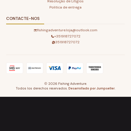
Resolução de Litigios
Politica de entrega
CONTACTE-NOS
fishingadventure.loja@outlook.com
+351918727072
351918727072
2026 Fishing Adventure.
Todos los derechos reservados.
Desarrollado por Jumpseller
.