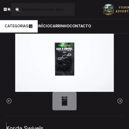
Inicio
Carpfishing
Material de Montagens
Destorcedores e argolas
Korda Swivels
CATEGORIAS
INÍCIO
CARRINHO
CONTACTO
|
Korda Swivels