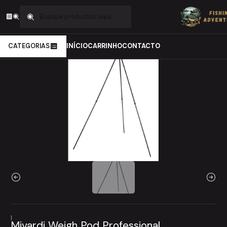
Inicio
Carpfishing
Cuidados da Carpa
Recepção da carpa
Mivardi Weigh Pod Professional
CATEGORIAS
INÍCIO
CARRINHO
CONTACTO
|
Mivardi Weigh Pod Professional