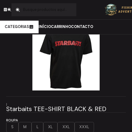
Inicio
Carpfishing
Starbaits TEE-SHIRT BLACK & RED
CATEGORIAS
INÍCIO
CARRINHO
CONTACTO
|
Starbaits TEE-SHIRT BLACK & RED
ROUPA
S
M
L
XL
XXL
XXXL