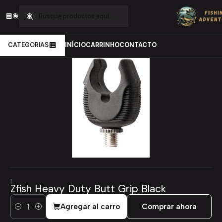
Inicio
Carpfishing
Rod Pods e Alarmes
RodPods
Zfish Heavy Duty Butt Grip Black
CATEGORIAS
INÍCIO
CARRINHO
CONTACTO
|
Zfish Heavy Duty Butt Grip Black
Agregar al carro
Comprar ahora
Cantidad