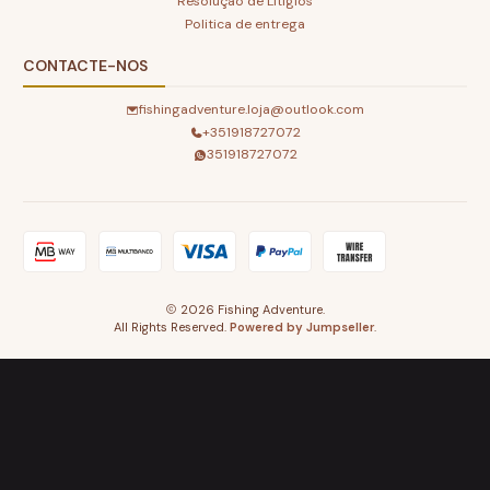
Resolução de Litigios
Politica de entrega
CONTACTE-NOS
fishingadventure.loja@outlook.com
+351918727072
351918727072
2026 Fishing Adventure.
All Rights Reserved.
Powered by Jumpseller
.