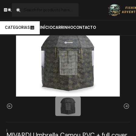
Home
Carpfishing
Conforto
Tendas e extras
MIVARDI Umbrella Camou PVC + full cover
CATEGORIAS
INÍCIO
CARRINHO
CONTACTO
|
MIVARDI Umbrella Camou PVC + full cover