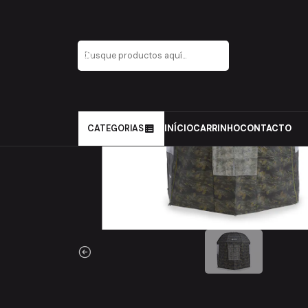
Inicio
Carpfishing
Conforto
Tendas e extras
MIVARDI 
CATEGORIAS
INÍCIO
CARRINHO
CONTACTO