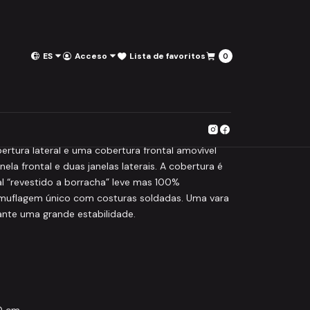
ES
Acceso
Lista de favoritos
0
a Camou PVC + full cover
ritos
ura lateral e uma cobertura frontal amovível
ela frontal e duas janelas laterais. A cobertura é
al “revestido a borracha” leve mas 100%
muflagem único com costuras soldadas. Uma vara
nte uma grande estabilidade.
0 cm