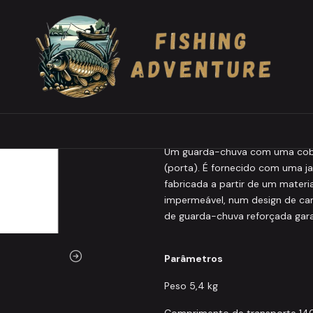
Umbrella Camou PVC + full cover
|
MIVARDI Umbrell
Agregar a la lista de favo
DESCRIÇÃO
Um guarda-chuva com uma cobert
(porta). É fornecido com uma jan
fabricada a partir de um materi
impermeável, num design de ca
de guarda-chuva reforçada gara
Parâmetros
Peso 5,4 kg
Comprimento de transporte 14