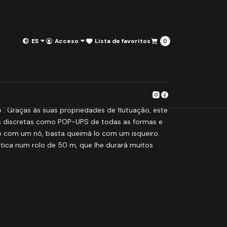
ES
Acceso
Lista de favoritos
0
Floss 50m
ritos
o . Graças às suas propriedades de flutuação, este
es discretas como POP-UPS de todas as formas e
o com um nó, basta queimá lo com um isqueiro.
ica num rolo de 50 m, que lhe durará muitos