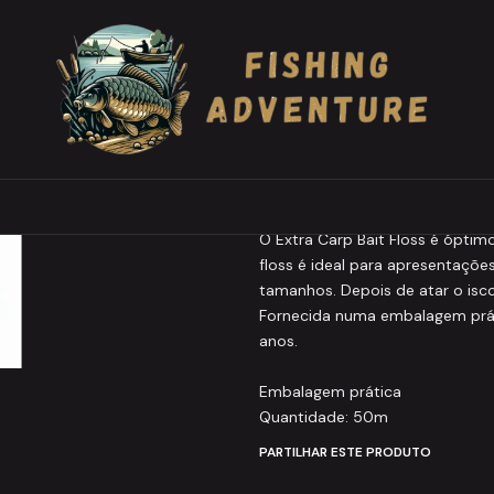
o
Extra Carp Bait Floss 50m
|
Extra Carp Bait 
Agregar a la lista de favo
DESCRIÇÃO
O Extra Carp Bait Floss é óptim
floss é ideal para apresentaçõ
tamanhos. Depois de atar o isc
Fornecida numa embalagem prát
anos.
Embalagem prática
Quantidade: 50m
PARTILHAR ESTE PRODUTO