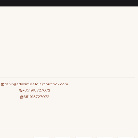
fishingadventure.loja@outlook.com
+351918727072
351918727072