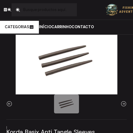
Inicio
Carpfishing
Material de Montagens
Silicones
Korda Basix Anti Tangle Sleeves
CATEGORIAS
INÍCIO
CARRINHO
CONTACTO
|
Korda Basix Anti Tangle Sleeves