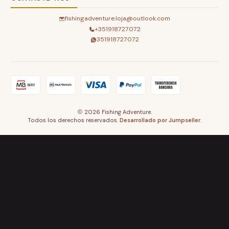
fishingadventure.loja@outlook.com
+351918727072
351918727072
2026 Fishing Adventure.
Todos los derechos reservados.
Desarrollado por Jumpseller
.