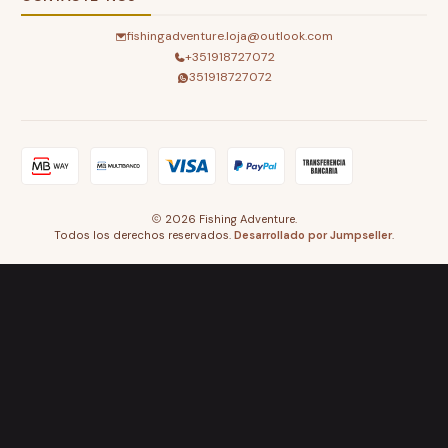
fishingadventure.loja@outlook.com
+351918727072
351918727072
2026 Fishing Adventure.
Todos los derechos reservados.
Desarrollado por Jumpseller
.