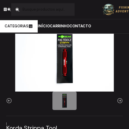
Inicio
Carpfishing
Material de Montagens
Ferramentas
Korda Strippa Tool
CATEGORIAS
INÍCIO
CARRINHO
CONTACTO
|
Korda Strippa Tool