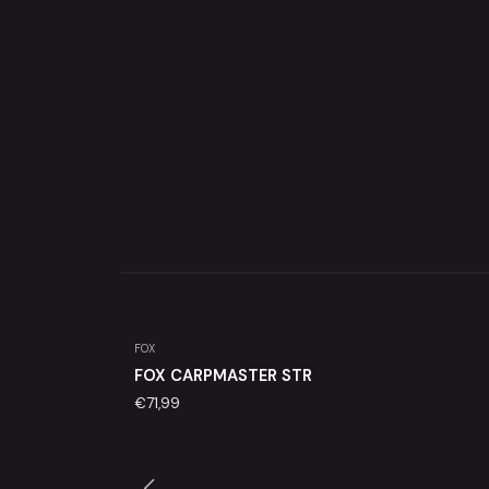
FOX
Agotado
FOX CARPMASTER STR
€71,99