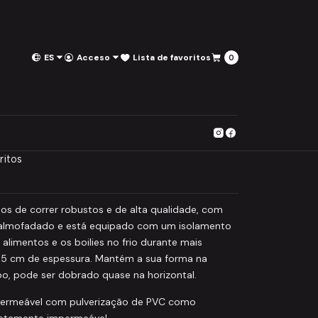
ES
Acceso
Lista de favoritos
0
ed Carryall Dapple Camo
 al carro
Comprar ahora
ritos
s de correr robustos e de alta qualidade, com
 é almofadado e está equipado com um isolamento
alimentos e os boilies no frio durante mais
5 cm de espessura. Mantém a sua forma na
, pode ser dobrado quase na horizontal.
mpermeável com pulverização de PVC como