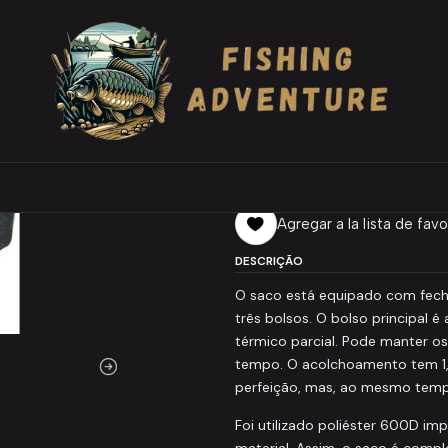
lated Carryall Dapple Camo 709
|
NGT Bag Insulat
709
Agregar
Cantidad
Agregar a la lista de favo
DESCRIÇÃO
O saco está equipado com fecho
três bolsos. O bolso principal
térmico parcial. Pode manter os 
tempo. O acolchoamento tem 1,
perfeição, mas, ao mesmo tempo
Foi utilizado poliéster 600D i