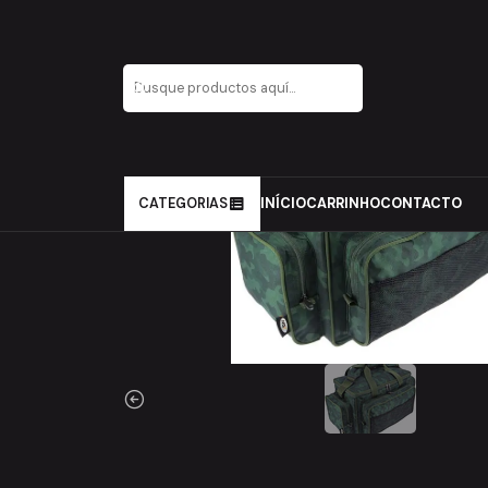
Inicio
Carpfishing
Arrumação
Mochilas
NGT Bag Insu
CATEGORIAS
INÍCIO
CARRINHO
CONTACTO