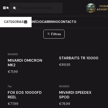
Início
Carpfishing
Carretos
Carretos
CATEGORIAS
INÍCIO
CARRINHO
CONTACTO
Filtros
MIVARDI
STARBAITS TR 10000
Esgotado
MIVARDI OMICRON
€89,95
MK2
€71,99
Fox
MIVARDI
Esgotado
Esgotado
FOX EOS 10000FD
MIVARDI SPEEDEX
REEL
SPOD
€77,99
€78,99