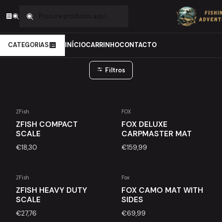
Início
Carpfishing
Cuidados da Carpa
Recepção da carpa
Recepção da carpa
CATEGORIAS
INÍCIO
CARRINHO
CONTACTO
Filtros
ZFish
FOX
ZFISH COMPACT
FOX DELUXE
SCALE
CARPMASTER MAT
€18,30
€159,99
ZFish
Fox
ZFISH HEAVY DUTY
FOX CAMO MAT WITH
SCALE
SIDES
€27,76
€69,99