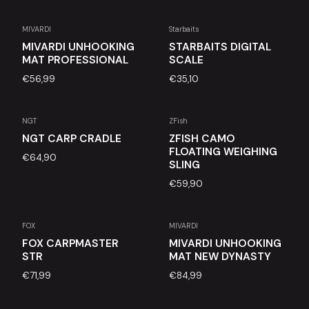
MIVARDI
Starbaits
MIVARDI UNHOOKING
STARBAITS DIGITAL
MAT PROFESSIONAL
SCALE
€56,99
€35,10
NGT
ZFish
Esgotado
Esgotado
NGT CARP CRADLE
ZFISH CAMO
FLOATING WEIGHING
€64,90
SLING
€59,90
FOX
MIVARDI
Esgotado
Esgotado
FOX CARPMASTER
MIVARDI UNHOOKING
STR
MAT NEW DYNASTY
€71,99
€84,99