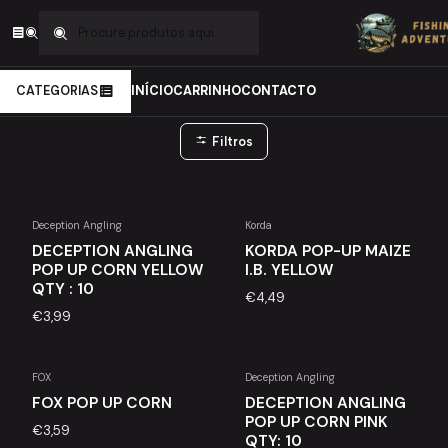
Início
Carpfishing
Iscos
Artificial
Artificial
CATEGORIAS
INÍCIO
CARRINHO
CONTACTO
Filtros
Deception Angling
Korda
DECEPTION ANGLING
KORDA POP-UP MAIZE
POP UP CORN YELLOW
I.B. YELLOW
QTY : 10
€4,49
€3,99
FOX
Deception Angling
FOX POP UP CORN
DECEPTION ANGLING
POP UP CORN PINK
€3,59
QTY: 10