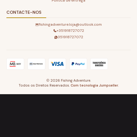
Politica de entrega
CONTACTE-NOS
fishingadventure.loja@outlook.com
+351918727072
351918727072
2026 Fishing Adventure.
Todos os Direitos Reservados.
Com tecnologia Jumpseller
.