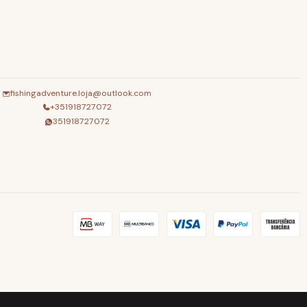
fishingadventure.loja@outlook.com
+351918727072
351918727072