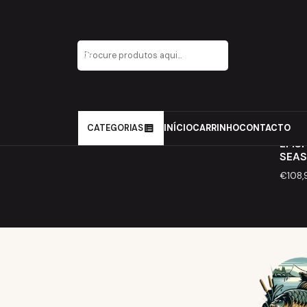
Início
Carpfishing
Conforto
Sacos de cama
ZFish
CATEGORIAS
INÍCIO
CARRINHO
CONTACTO
Esg
ZFIS
SEAS
€108,