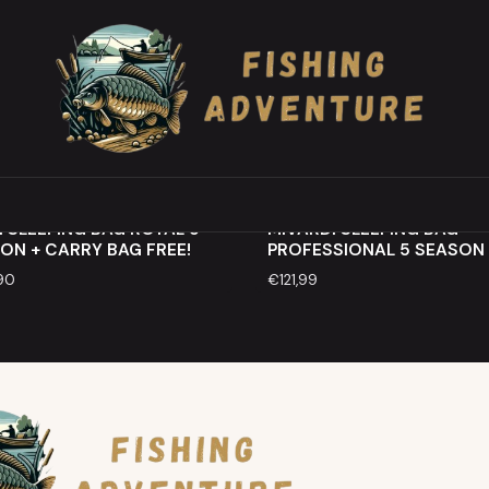
Sacos de cama
MIVARDI
otado
Esgotado
H SLEEPING BAG ROYAL 5
MIVARDI SLEEPING BAG
ON + CARRY BAG FREE!
PROFESSIONAL 5 SEASON
90
€121,99