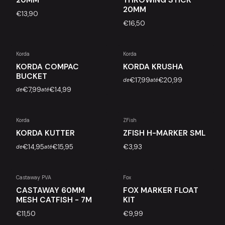
20MM
€13,90
€16,50
Korda
Korda
KORDA COMPAC
KORDA KRUSHA
BUCKET
€17,99
€20,99
de
até
€7,99
€14,99
de
até
Korda
ZFish
KORDA KUTTER
ZFISH H-MARKER SML
€14,95
€15,95
€3,93
de
até
Castaway PVA
Fox
CASTAWAY 60MM
FOX MARKER FLOAT
MESH CATFISH - 7M
KIT
€11,50
€9,99