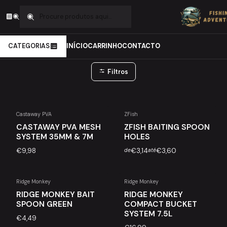
Início
Carpfishing
Engodagem
Engodagem
CATEGORIAS
INÍCIO
CARRINHO
CONTACTO
Filtros
Castaway PVA
ZFish
CASTAWAY PVA MESH
ZFISH BAITING SPOON
SYSTEM 35MM & 7M
HOLES
€9,98
€3,14
€3,60
de
até
Ridge Monkey
Ridge Monkey
RIDGE MONKEY BAIT
RIDGE MONKEY
SPOON GREEN
COMPACT BUCKET
SYSTEM 7.5L
€4,49