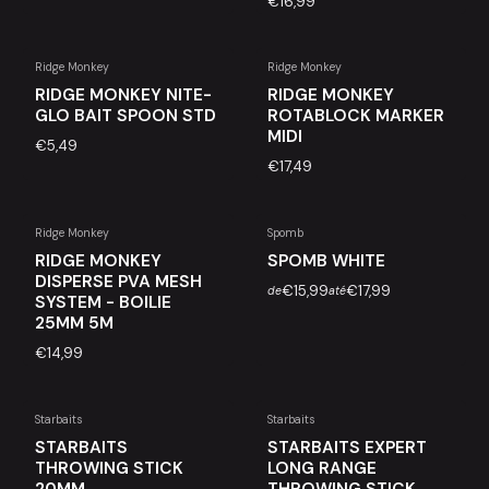
€16,99
Ridge Monkey
Ridge Monkey
RIDGE MONKEY NITE-
RIDGE MONKEY
GLO BAIT SPOON STD
ROTABLOCK MARKER
MIDI
€5,49
€17,49
Ridge Monkey
Spomb
RIDGE MONKEY
SPOMB WHITE
DISPERSE PVA MESH
€15,99
€17,99
de
até
SYSTEM - BOILIE
25MM 5M
€14,99
Starbaits
Starbaits
STARBAITS
STARBAITS EXPERT
THROWING STICK
LONG RANGE
20MM
THROWING STICK