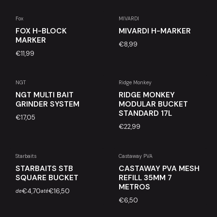
Fox
MIVARDI
FOX H-BLOCK
MIVARDI H-MARKER
MARKER
€8,99
€11,99
NGT
Ridge Monkey
Esgotado
Esgotado
NGT MULTI BAIT
RIDGE MONKEY
GRINDER SYSTEM
MODULAR BUCKET
STANDARD 17L
€17,05
€22,99
Starbaits
Castaway PVA
Esgotado
Esgotado
STARBAITS STB
CASTAWAY PVA MESH
SQUARE BUCKET
REFILL 35MM 7
METROS
€4,70
€16,50
de
até
€6,50