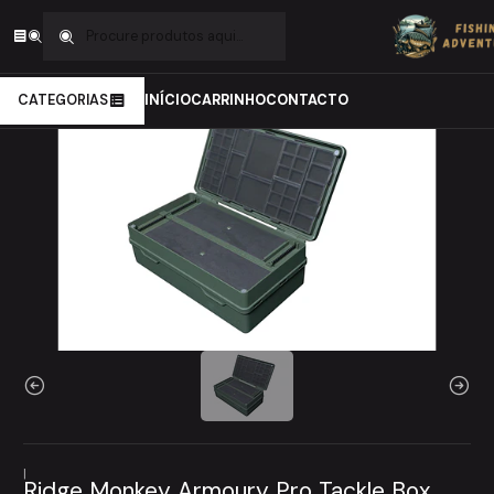
Início
Carpfishing
Arrumação
Arrumação
Ridge Monkey Armoury Pro Tackle Box
CATEGORIAS
INÍCIO
CARRINHO
CONTACTO
|
Ridge Monkey Armoury Pro Tackle Box