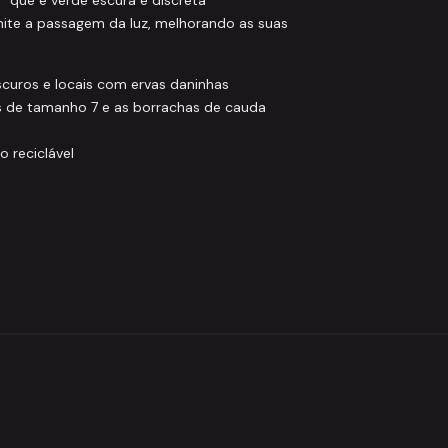
ite a passagem da luz, melhorando as suas
scuros e locais com ervas daninhas
 de tamanho 7 e as borrachas de cauda
o reciclável
Ridge Monkey
RIDGE MO