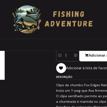
FOX Naturals Lead Clips & pegs
|
FOX Naturals Le
TAMANHO
7
Adicionar 
Quantidade
Adicionar à lista de favor
DESCRIÇÃO
Clipe de chumbo Fox Edges Nat
Inclui um T-peg que fixa firmeme
O clipe serrilhado permite ao 
a chumbada é mantida no clipe
Beneficia da coloração “Naturals