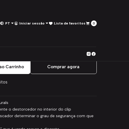
PT
Iniciar sessão
Lista de favoritos
0
ad Clips & pegs
ao Carrinho
Comprar agora
itos
urals
nte o destorcedor no interior do clip
pescador determinar o grau de segurança com que
” que é verde escura e discreta