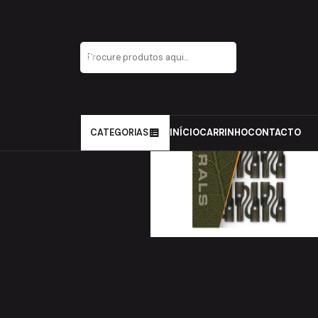
Início
Carpfishing
Material de Montagens
LeadClips
CATEGORIAS
INÍCIO
CARRINHO
CONTACTO