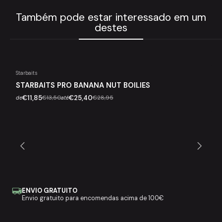
Também pode estar interessado em um
destes
Starbaits
STARBAITS PRO BANANA NUT BOILIES
-12%
€11,85
€13,50
€25,40
€28,95
de
até
Esgotado
ENVIO GRATUITO
Envio gratuito para encomendas acima de 100€