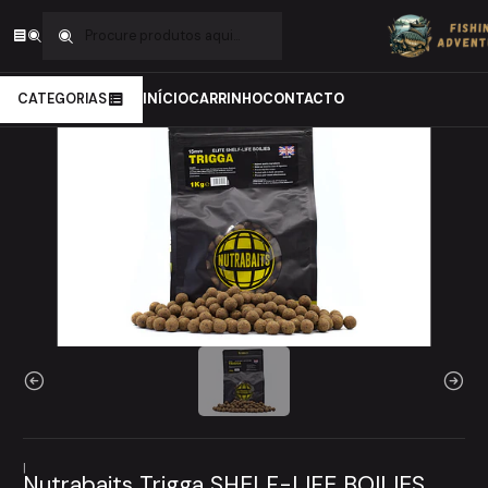
Início
Carpfishing
Iscos
Boiles
Nutrabaits Trigga SHELF-LIFE BOILIES
CATEGORIAS
INÍCIO
CARRINHO
CONTACTO
|
Nutrabaits Trigga SHELF-LIFE BOILIES