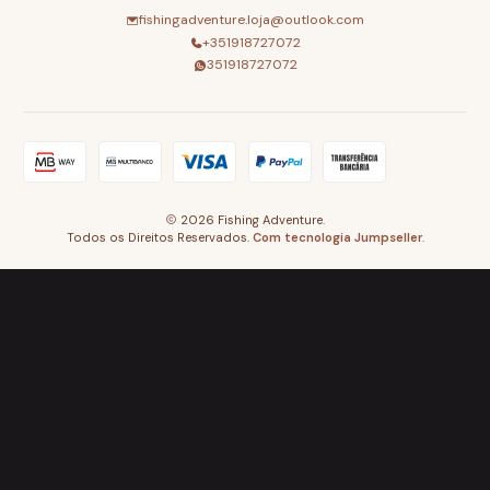
fishingadventure.loja@outlook.com
+351918727072
351918727072
2026 Fishing Adventure.
Todos os Direitos Reservados.
Com tecnologia Jumpseller
.