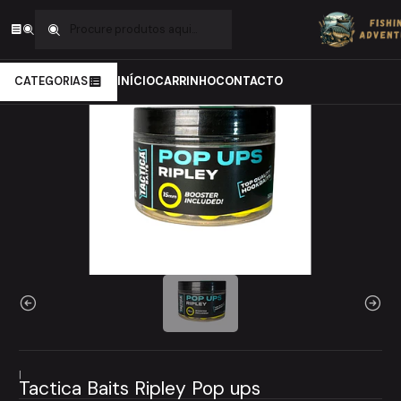
Início
Carpfishing
Iscos
Pop ups
Tactica Baits Ripley Pop ups
CATEGORIAS
INÍCIO
CARRINHO
CONTACTO
|
Tactica Baits Ripley Pop ups