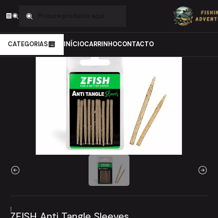
Início
Carpfishing
Material de Montagens
Silicones
ZFISH Anti Tangle Sleeves
CATEGORIAS
INÍCIO
CARRINHO
CONTACTO
|
ZFISH Anti Tangle Sleeves