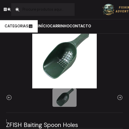
Início
Carpfishing
Engodagem
ZFISH Baiting Spoon Holes
CATEGORIAS
INÍCIO
CARRINHO
CONTACTO
|
ZFISH Baiting Spoon Holes