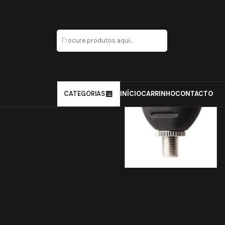
Início
Carpfishing
Rod Pods e Alarmes
RodPods
ZFIS
CATEGORIAS
INÍCIO
CARRINHO
CONTACTO