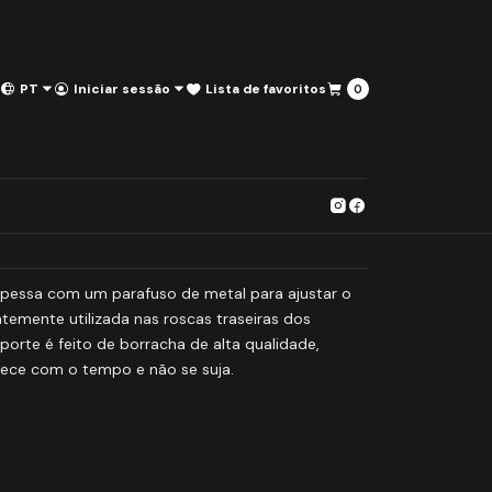
PT
Iniciar sessão
Lista de favoritos
0
d Rest Black
ao Carrinho
Comprar agora
itos
spessa com um parafuso de metal para ajustar o
temente utilizada nas roscas traseiras dos
porte é feito de borracha de alta qualidade,
ece com o tempo e não se suja.