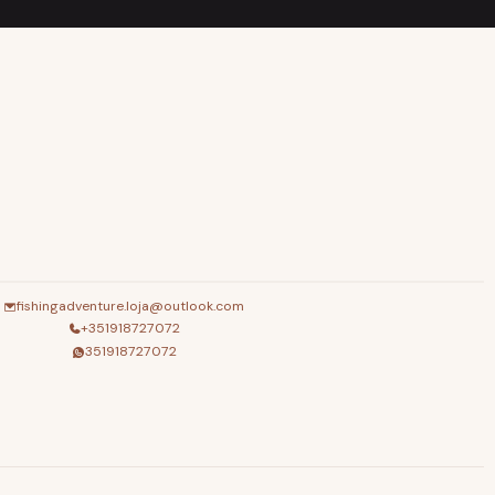
fishingadventure.loja@outlook.com
+351918727072
351918727072