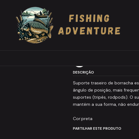
H Rubber Rod Rest Black
|
ZFISH Rubber Ro
Adicionar 
Quantidade
Adicionar à lista de favor
DESCRIÇÃO
Suporte traseiro de borracha e
ângulo de posição, mais frequen
suportes (tripés, rodpods). O su
mantém a sua forma, não endur
Cor:preta
PARTILHAR ESTE PRODUTO