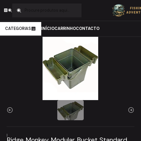
Início
Carpfishing
Engodagem
Ridge Monkey Modular Bucket Standard 17L
CATEGORIAS
INÍCIO
CARRINHO
CONTACTO
|
Ridge Monkey Modular Bucket Standard