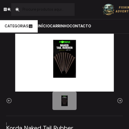
Início
Carpfishing
Material de Montagens
LeadClips
Korda Naked Tail Rubber
CATEGORIAS
INÍCIO
CARRINHO
CONTACTO
|
Korda Naked Tail Rubber