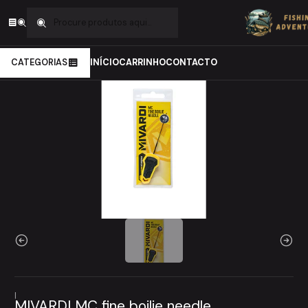
Início
Carpfishing
Material de Montagens
Ferramentas
MIVARDI MC fine boilie needle
CATEGORIAS
INÍCIO
CARRINHO
CONTACTO
|
MIVARDI MC fine boilie needle