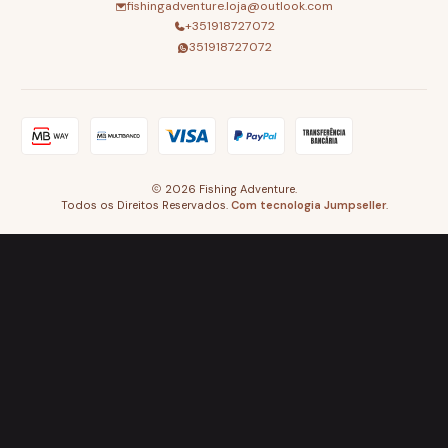
fishingadventure.loja@outlook.com
+351918727072
351918727072
2026 Fishing Adventure.
Todos os Direitos Reservados.
Com tecnologia Jumpseller
.