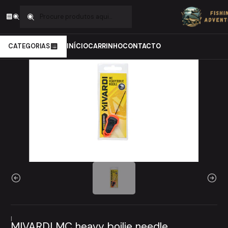
Início
Carpfishing
Material de Montagens
Ferramentas
MIVARDI MC heavy boilie needle
CATEGORIAS
INÍCIO
CARRINHO
CONTACTO
|
MIVARDI MC heavy boilie needle