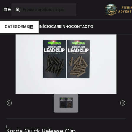
Início
Carpfishing
Material de Montagens
LeadClips
Korda Quick Release Clip
CATEGORIAS
INÍCIO
CARRINHO
CONTACTO
|
Korda Quick Release Clip